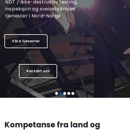
Vi er en ledende
NDT / ikke-destruktiv testing,
leverandør av NDT / ikke-
inspeksjon og sveisetekniske
destruktiv testing,
tjenester i Nord-Norge
inspeksjon og
sveisetekniske tjenester i
Nord-Norge
Våre tjenester
Våre tjenester
Kontakt oss
Kontakt oss
Kompetanse fra land og