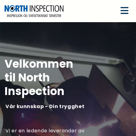
Velkommen
Velkommen
til North
til North
Inspection
Inspection
Vår kunnskap - Din
Vår kunnskap - Din trygghet
trygghet
Vi er en ledende leverandør av