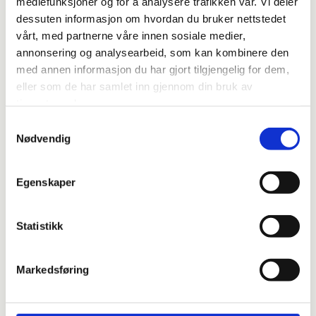
mediefunksjoner og for å analysere trafikken vår. Vi deler
dessuten informasjon om hvordan du bruker nettstedet
vårt, med partnerne våre innen sosiale medier,
Promotering
Brosjyre
annonsering og analysearbeid, som kan kombinere den
med annen informasjon du har gjort tilgjengelig for dem,
Trykk her
for å
eller som de har samlet inn gjennom din bruk av
åpne vår brosjyre.
tjenestene deres.
Samtykkevalg
Nødvendig
Medieom
Egenskaper
taler
Sortlandsavisa
Statistikk
Saltdalsverft
Maritimt miljø
Markedsføring